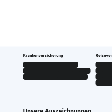
Krankenversicherung
Reiseve
Private Krankenversicherung
Ausland
Private Krankenzusatzversicherung
Reiserüc
Betriebliche Krankenversicherung
Reise-K
Incomin
Unsere Auszeichnungen