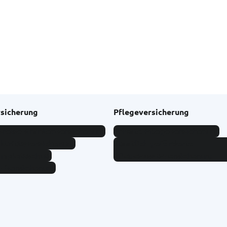
rsicherung
Pflegeversicherung
sreise-Krankenversicherung
Private Pflegeversicherung
ktrittsversicherung
Staatlich geförderte
omplettschutz
Pflegezusatzversicherung
g-Versicherung