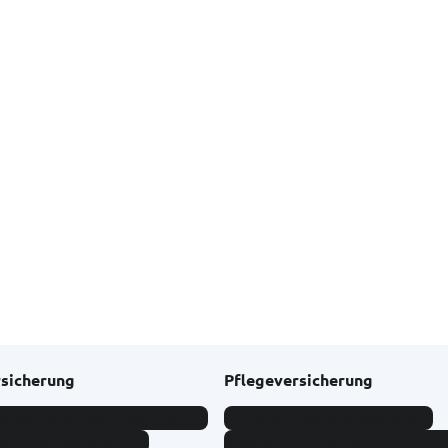
rsicherung
Pflegeversicherung
sreise-Krankenversicherung
Private Pflegeversicherung
ktrittsversicherung
Staatlich geförderte