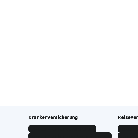
Krankenversicherung
Reiseve
Private Krankenversicherung
Ausland
Private Krankenzusatzversicherung
Reiserüc